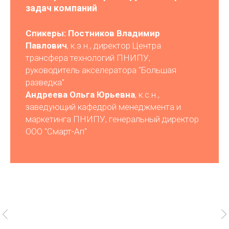
задач компаний
Спикеры: Постников Владимир
Павлович
, к.э.н., директор Центра
трансфера технологий ПНИПУ,
руководитель акселератора "Большая
разведка"
Андреева Ольга Юрьевна
, к.с.н.,
заведующий кафедрой менеджмента и
маркетинга ПНИПУ, генеральный директор
ООО "Смарт-Ап"